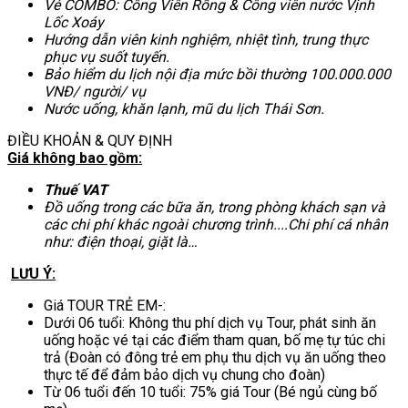
Vé COMBO: Công Viên Rồng & Công viên nước Vịnh
Lốc Xoáy
Hướng dẫn viên kinh nghiệm, nhiệt tình, trung thực
phục vụ suốt tuyến.
Bảo hiểm du lịch nội địa mức bồi thường 100.000.000
VNĐ/ người/ vụ
Nước uống, khăn lạnh, mũ du lịch Thái Sơn.
ĐIỀU KHOẢN & QUY ĐỊNH
Giá không bao gồm
:
Thuế VAT
Đồ uống trong các bữa ăn, trong phòng khách sạn và
các chi phí khác ngoài chương trình....Chi phí cá nhân
như: điện thoại, giặt là…
LƯU Ý:
Giá TOUR TRẺ EM-:
Dưới 06 tuổi: Không thu phí dịch vụ Tour, phát sinh ăn
uống hoặc vé tại các điểm tham quan, bố mẹ tự túc chi
trả (Đoàn có đông trẻ em phụ thu dịch vụ ăn uống theo
thực tế để đảm bảo dịch vụ chung cho đoàn)
Từ 06 tuổi đến 10 tuổi: 75% giá Tour (Bé ngủ cùng bố