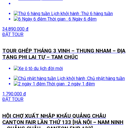
Lịch khởi hành :
Thứ 6 hàng tuần
Thời gian :
6 Ngày 6 đêm
34.890.000 đ
ĐẶT TOUR
TOUR GHÉP THÁNG 3 VINH – THUNG NHAM – ĐỊA
TẠNG PHI LAI TỰ – TAM CHÚC
Lịch khởi hành :
Chủ nhật hàng tuần
Thời gian :
2 ngày 1 đêm
1.790.000 đ
ĐẶT TOUR
HỘI CHỢ XUẤT NHẬP KHẨU QUẢNG CHÂU
CANTON FAIR LẦN THỨ 133 [HÀ NỘI – NAM NINH