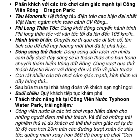
Phấn khích với các trò chơi cảm giác mạnh tại Công
Viên Rồng – Dragon Park:
Tàu Monorail:
Hệ thống tàu điện trên cao hiện đại nhất
Việt Nam, ngắm nhìn toàn cảnh CV Rồng…
Phi Long Thần Tốc:
Cùng khởi động chuyến hành trình
Phi long thần tốc với vận tốc tối đa lên đến 105 km/h…
Hành trình bí ẩn:
Chuyến xe đi qua các di tích cổ, tàn
tích của đế chế huy hoàng một thời đã bị phá hủy…
Dòng sông thử thách
: Dòng sông uốn lượn với nhiều
cạm bẫy dưới đáy sông sẽ là thách thức cho bạn trong
chuyến thám hiểm Vùng đất Rồng. Cùng vượt qua thử
thách Mystic River với đồng đội và tiến về phía trước!
Còn rất nhiều các trò chơi cảm giác mạnh, kích thích và
đầy hứng thú…
Sau bữa trưa tại nhà hàng đoàn về khách sạn nghỉ ngơi…
Buổi chiều
: Quý khách tiếp tục khám phá
Thách thức nắng hè tại Công Viên Nước Typhoon
Water Park, trải nghiệm
:
Công viên nước là các trò chơi mạo hiểm dành cho
những người đam mê thử thách. Và để có những trải
nghiệm thú vị, du khách có thể thử cảm giác rơi tự do
từ độ cao hơn 20m trên các đường trượt xoắn ốc siêu
tốc, quăng mình xoay tròn 360 độ trong trò chơi “Cơn