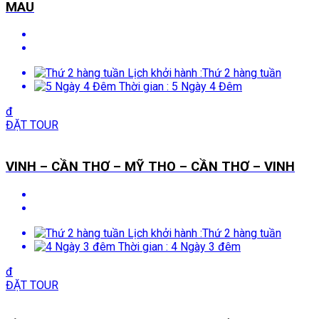
MAU
Lịch khởi hành :
Thứ 2 hàng tuần
Thời gian :
5 Ngày 4 Đêm
đ
ĐẶT TOUR
VINH – CẦN THƠ – MỸ THO – CẦN THƠ – VINH
Lịch khởi hành :
Thứ 2 hàng tuần
Thời gian :
4 Ngày 3 đêm
đ
ĐẶT TOUR