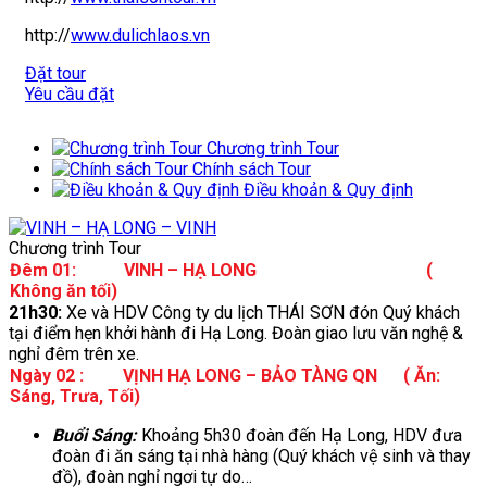
http://
www.dulichlaos.vn
Đặt tour
Yêu cầu đặt
Chương trình Tour
Chính sách Tour
Điều khoản & Quy định
Chương trình Tour
Đêm 01: VINH – HẠ LONG (
Không ăn tối)
21h30:
Xe và HDV Công ty du lịch THÁI SƠN đón Quý khách
tại điểm hẹn khởi hành đi Hạ Long. Đoàn giao lưu văn nghệ &
nghỉ đêm trên xe.
Ngày 02 : VỊNH HẠ LONG – BẢO TÀNG QN ( Ăn:
Sáng, Trưa, Tối)
Buổi Sáng:
Khoảng 5h30 đoàn đến Hạ Long, HDV đưa
đoàn đi ăn sáng tại nhà hàng (Quý khách vệ sinh và thay
đồ), đoàn nghỉ ngơi tự do…