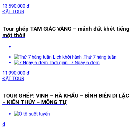
13.590.000 đ
ĐẶT TOUR
Tour ghép TAM GIÁC VÀNG – mảnh đất khét tiếng
một thời!
Lịch khởi hành :
Thứ 7 hàng tuần
Thời gian :
7 Ngày 6 đêm
11.990.000 đ
ĐẶT TOUR
TOUR GHÉP: VINH – HÀ KHẨU – BÌNH BIÊN DI LẶC
– KIẾN THỦY – MÔNG TỰ
đ