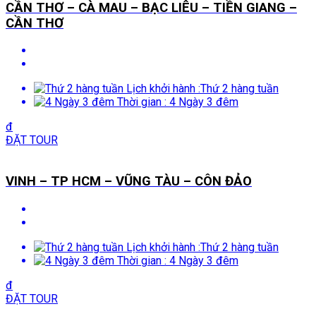
CẦN THƠ – CÀ MAU – BẠC LIÊU – TIỀN GIANG –
CẦN THƠ
Lịch khởi hành :
Thứ 2 hàng tuần
Thời gian :
4 Ngày 3 đêm
đ
ĐẶT TOUR
VINH – TP HCM – VŨNG TÀU – CÔN ĐẢO
Lịch khởi hành :
Thứ 2 hàng tuần
Thời gian :
4 Ngày 3 đêm
đ
ĐẶT TOUR