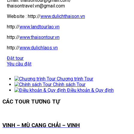
Email: thaisontour@gmail.com/
thaisontravel.vn@gmail.com
Website :
http://
www.dulichthaison.vn
http://
www.landtourlao.vn
http://
www.thaisontour.vn
http://
www.dulichlaos.vn
Đặt tour
Yêu cầu đặt
Chương trình Tour
Chính sách Tour
Điều khoản & Quy định
CÁC TOUR TƯƠNG TỰ
VINH – MÙ CANG CHẢI – VINH