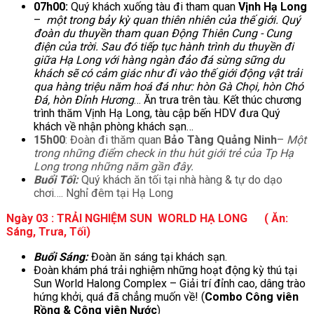
07h00:
Quý khách xuống tàu đi tham quan
Vịnh Hạ Long
–
một trong bảy kỳ quan thiên nhiên của thế giới. Quý
đoàn du thuyền tham quan Động Thiên Cung - Cung
điện của trời. Sau đó tiếp tục hành trình du thuyền đi
giữa Hạ Long với hàng ngàn đảo đá sừng sững du
khách sẽ có cảm giác như đi vào thế giới động vật trải
qua hàng triệu năm hoá đá như: hòn Gà Chọi, hòn Chó
Đá, hòn Đỉnh Hương
… Ăn trưa trên tàu. Kết thúc chương
trình thăm Vịnh Hạ Long, tàu cập bến HDV đưa Quý
khách về nhận phòng khách sạn…
15h00
: Đoàn đi thăm quan
Bảo Tàng Quảng Ninh
–
Một
trong những điểm check in thu hút giới trẻ của Tp Hạ
Long trong những năm gần đây.
Buổi Tối:
Quý khách ăn tối tại nhà hàng & tự do dạo
chơi…. Nghỉ đêm tại Hạ Long
Ngày 03 : TRẢI NGHIỆM SUN WORLD HẠ LONG ( Ăn:
Sáng, Trưa, Tối)
Buổi Sáng:
Đoàn ăn sáng tại khách sạn.
Đoàn khám phá trải nghiệm những hoạt động kỳ thú tại
Sun World Halong Complex – Giải trí đỉnh cao, dâng trào
hứng khởi, quá đã chẳng muốn về! (
Combo Công viên
Rồng & Công viên Nước
)