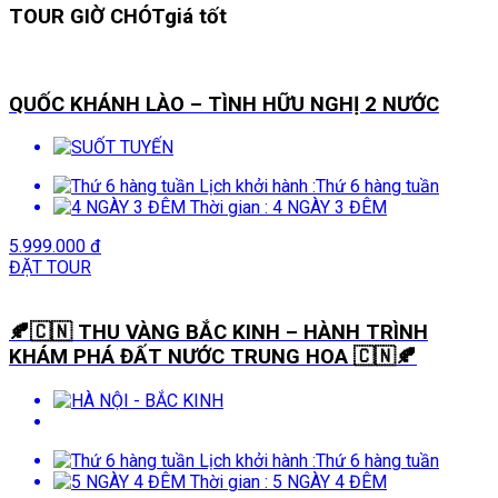
TOUR GIỜ CHÓT
giá tốt
QUỐC KHÁNH LÀO – TÌNH HỮU NGHỊ 2 NƯỚC
Lịch khởi hành :
Thứ 6 hàng tuần
Thời gian :
4 NGÀY 3 ĐÊM
5.999.000 đ
ĐẶT TOUR
🍂🇨🇳 THU VÀNG BẮC KINH – HÀNH TRÌNH
KHÁM PHÁ ĐẤT NƯỚC TRUNG HOA 🇨🇳🍂
Lịch khởi hành :
Thứ 6 hàng tuần
Thời gian :
5 NGÀY 4 ĐÊM