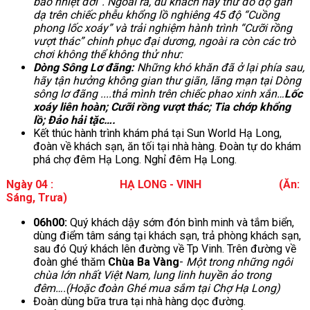
bão nhiệt đới”. Ngoài ra, du khách hãy thử đo độ gan
dạ trên chiếc phễu khổng lồ nghiêng 45 độ “Cuồng
phong lốc xoáy” và trải nghiệm hành trình “Cưỡi rồng
vượt thác” chinh phục đại dương, ngoài ra còn các trò
chơi không thể không thử như:
Dòng Sông Lơ đãng:
Những khó khăn đã ở lại phía sau,
hãy tận hưởng không gian thư giãn, lãng mạn tại Dòng
sông lơ đãng ....thả mình trên chiếc phao xinh xắn…
Lốc
xoáy liên hoàn; Cưỡi rồng vượt thác; Tia chớp khổng
lồ; Đảo hải tặc….
Kết thúc hành trình khám phá tại Sun World Hạ Long,
đoàn về khách sạn, ăn tối tại nhà hàng. Đoàn tự do khám
phá chợ đêm Hạ Long. Nghỉ đêm Hạ Long.
Ngày 04 : HẠ LONG - VINH (Ăn:
Sáng, Trưa)
06h00:
Quý khách dậy sớm đón bình minh và tắm biển,
dùng điểm tâm sáng tại khách sạn, trả phòng khách sạn,
sau đó Quý khách lên đường về Tp Vinh. Trên đường về
đoàn ghé thăm
Chùa Ba Vàng
-
Một trong những ngôi
chùa lớn nhất Việt Nam, lung linh huyền ảo trong
đêm….(Hoặc đoàn Ghé mua sắm tại Chợ Hạ Long)
Đoàn dùng bữa trưa tại nhà hàng dọc đường.