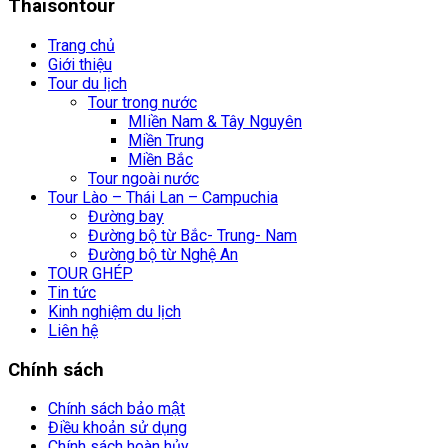
Thaisontour
Trang chủ
Giới thiệu
Tour du lịch
Tour trong nước
MIiền Nam & Tây Nguyên
Miền Trung
Miền Bắc
Tour ngoài nước
Tour Lào – Thái Lan – Campuchia
Đường bay
Đường bộ từ Bắc- Trung- Nam
Đường bộ từ Nghệ An
TOUR GHÉP
Tin tức
Kinh nghiệm du lịch
Liên hệ
Chính sách
Chính sách bảo mật
Điều khoản sử dụng
Chính sách hoàn hủy