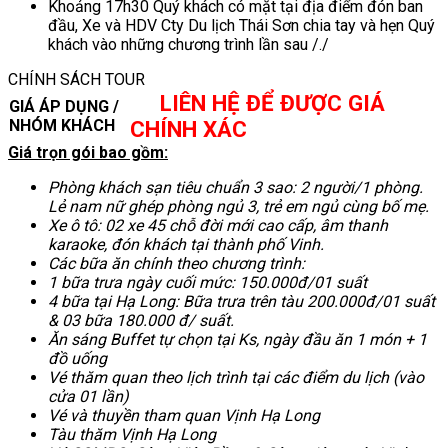
Khoảng 17h30 Quý khách có mặt tại địa điểm đón ban
đầu, Xe và HDV Cty Du lịch Thái Sơn chia tay và hẹn Quý
khách vào những chương trình lần sau /./
CHÍNH SÁCH TOUR
LIÊN HỆ ĐỂ ĐƯỢC GIÁ
GIÁ ÁP DỤNG /
NHÓM KHÁCH
CHÍNH XÁC
Giá trọn gói bao gồm:
Phòng khách sạn tiêu chuẩn 3 sao: 2 người/1 phòng.
Lẻ nam nữ ghép phòng ngủ 3, trẻ em ngủ cùng bố mẹ.
Xe ô tô: 02 xe 45 chỗ đời mới cao cấp, âm thanh
karaoke, đón khách tại thành phố Vinh.
Các bữa ăn chính theo chương trình:
1 bữa trưa ngày cuối mức: 150.000đ/01 suất
4 bữa tại Hạ Long: Bữa trưa trên tàu 200.000đ/01 suất
& 03 bữa 180.000 đ/ suất.
Ăn sáng Buffet tự chọn tại Ks, ngày đầu ăn 1 món + 1
đồ uống
Vé thăm quan theo lịch trình tại các điểm du lịch (vào
cửa 01 lần)
Vé và thuyền tham quan Vịnh Hạ Long
Tàu thăm Vịnh Hạ Long