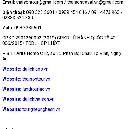
Email:
thaisontour@gmail.com / thaisontravel.vn@gmail.com
Điện thoại:
098 323 5601 / 0989 454 616 / 091 4473 960 /
02383 521 339
Zalo:
098 3235601
GPKD 2901260092 (2019) GPKD LỮ HÀNH QUÔC TẾ 40-
006/2015/ TCDL - GP LHQT
P 8.11 Arita Home CT2, số 35 Phan Bội Châu, Tp Vinh, Nghệ
An.
Website:
dulichlaos.vn
Website:
thaisontour.vn
Website:
landtourlao.vn
Website:
dulichthaison.vn
Website:
tourghepnghean.vn