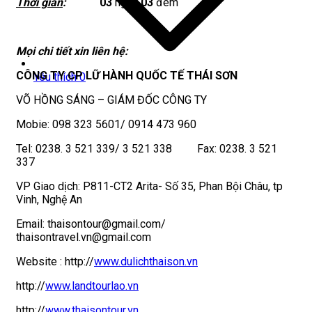
Thời gian
:
03
ngày
03
đêm
Mọi chi tiết xin liên hệ:
CÔNG TY CP LỮ HÀNH QUỐC TẾ THÁI SƠN
Yêu thích
0
VÕ HỒNG SÁNG – GIÁM ĐỐC CÔNG TY
Mobie: 098 323 5601/ 0914 473 960
Tel: 0238. 3 521 339/ 3 521 338 Fax: 0238. 3 521
337
VP Giao dịch: P811-CT2 Arita- Số 35, Phan Bội Châu, tp
Vinh, Nghệ An
Email: thaisontour@gmail.com/
thaisontravel.vn@gmail.com
Website :
http://
www.dulichthaison.vn
http://
www.landtourlao.vn
http://
www.thaisontour.vn