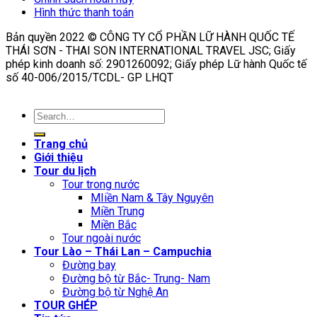
Hình thức thanh toán
Bản quyền 2022 © CÔNG TY CỔ PHẦN LỮ HÀNH QUỐC TẾ
THÁI SƠN - THAI SON INTERNATIONAL TRAVEL JSC; Giấy
phép kinh doanh số: 2901260092; Giấy phép Lữ hành Quốc tế
số 40-006/2015/TCDL- GP LHQT
Trang chủ
Giới thiệu
Tour du lịch
Tour trong nước
MIiền Nam & Tây Nguyên
Miền Trung
Miền Bắc
Tour ngoài nước
Tour Lào – Thái Lan – Campuchia
Đường bay
Đường bộ từ Bắc- Trung- Nam
Đường bộ từ Nghệ An
TOUR GHÉP