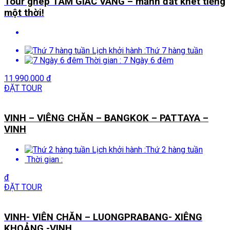
Tour ghép TAM GIÁC VÀNG – mảnh đất khét tiếng
một thời!
Lịch khởi hành :
Thứ 7 hàng tuần
Thời gian :
7 Ngày 6 đêm
11.990.000 đ
ĐẶT TOUR
VINH – VIÊNG CHĂN – BANGKOK – PATTAYA –
VINH
Lịch khởi hành :
Thứ 2 hàng tuần
Thời gian :
đ
ĐẶT TOUR
VINH- VIÊN CHĂN – LUONGPRABANG- XIÊNG
KHOẢNG -VINH