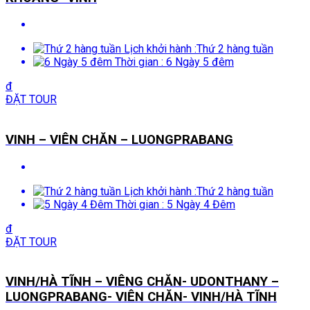
Lịch khởi hành :
Thứ 2 hàng tuần
Thời gian :
6 Ngày 5 đêm
đ
ĐẶT TOUR
VINH – VIÊN CHĂN – LUONGPRABANG
Lịch khởi hành :
Thứ 2 hàng tuần
Thời gian :
5 Ngày 4 Đêm
đ
ĐẶT TOUR
VINH/HÀ TĨNH – VIÊNG CHĂN- UDONTHANY –
LUONGPRABANG- VIÊN CHĂN- VINH/HÀ TĨNH