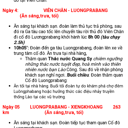
do tại Viên Chăn.
Ngày 4: VIÊN CHĂN - LUONGPRABANG
(Ăn sáng,trưa, tối)
Ăn sáng tại khách sạn. đoàn làm thủ tục trả phòng, sau
đó ra Ga tàu cao tốc lên chuyến tàu rời thủ đô Viên Chăn
đi cố đô Lươngprabang khởi hành lúc
8h 00
(tàu chạy
2.5h)
10h05’:
Đoàn đến ga tàu Luongprabang, đoàn lên xe về
trung tâm cố đô. Ăn trưa tại nhà hàng,
Thăm quan
Thác nước Quang S
y
chiêm ngưỡng
những thác nước tuyệt đẹp, hoà mình vào thiên
nhiên nước bạn Lào
Công
.
Sau đó về nhận phòng
khách sạn nghỉ ngơi…
Buổi chiều
: Đoàn thăm quan
Cố đô Luongprabang:
Ăn tối tại nhà hàng. Buổi tối đoàn tự do khám phá chợ đêm
Luôngphabang hoặc hưởng thức các điệu nhảy truyền
thống Lào tại các vũ trường.
Ngày 05 LUONGPRABANG - XIENGKHOANG 263
km (Ăn sáng,trưa, tối)
Ăn sáng tại khách sạn. Đoàn tiếp tục tham quan Cố đô