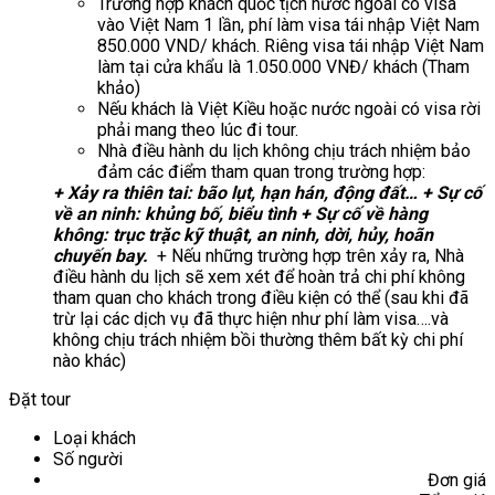
Trường hợp khách quốc tịch nước ngoài có visa
vào Việt Nam 1 lần, phí làm visa tái nhập Việt Nam
850.000 VND/ khách. Riêng visa tái nhập Việt Nam
làm tại cửa khẩu là 1.050.000 VNĐ/ khách (Tham
khảo)
Nếu khách là Việt Kiều hoặc nước ngoài có visa rời
phải mang theo lúc đi tour.
Nhà điều hành du lịch không chịu trách nhiệm bảo
đảm các điểm tham quan trong trường hợp:
+ Xảy ra thiên tai: bão lụt, hạn hán, động đất…
+ Sự cố
về an ninh: khủng bố, biểu tình
+ Sự cố về hàng
không: trục trặc kỹ thuật, an ninh, dời, hủy, hoãn
chuyến bay.
+ Nếu những trường hợp trên xảy ra, Nhà
điều hành du lịch sẽ xem xét để hoàn trả chi phí không
tham quan cho khách trong điều kiện có thể (sau khi đã
trừ lại các dịch vụ đã thực hiện như phí làm visa….và
không chịu trách nhiệm bồi thường thêm bất kỳ chi phí
nào khác)
Đặt tour
Loại khách
Số người
Đơn giá