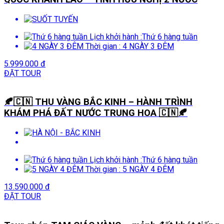
Lịch khởi hành :
Thứ 6 hàng tuần
Thời gian :
4 NGÀY 3 ĐÊM
5.999.000 đ
ĐẶT TOUR
🍂🇨🇳 THU VÀNG BẮC KINH – HÀNH TRÌNH
KHÁM PHÁ ĐẤT NƯỚC TRUNG HOA 🇨🇳🍂
Lịch khởi hành :
Thứ 6 hàng tuần
Thời gian :
5 NGÀY 4 ĐÊM
13.590.000 đ
ĐẶT TOUR