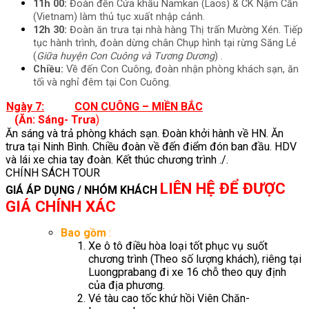
11h 00:
Đoàn đến Cửa khẩu Namkan (Laos) & CK Nậm Cắn
(Vietnam) làm thủ tục xuất nhập cảnh.
12h 30:
Đoàn ăn trưa tại nhà hàng Thị trấn Mường Xén. Tiếp
tục hành trình, đoàn dừng chân Chụp hình tại rừng Săng Lẻ
(
Giữa huyện Con Cuông và Tương Dương
) .
Chiều:
Về đến Con Cuông, đoàn nhận phòng khách sạn, ăn
tối và nghỉ đêm tại Con Cuông.
Ngày 7:
CON CUÔNG – MIỀN BẮC
(Ăn: Sáng- Trưa
)
Ăn sáng và trả phòng khách sạn. Đoàn khởi hành về HN. Ăn
trưa tại Ninh Bình. Chiều đoàn về đến điểm đón ban đầu. HDV
và lái xe chia tay đoàn. Kết thúc chương trình ./.
CHÍNH SÁCH TOUR
LIÊN HỆ ĐỂ ĐƯỢC
GIÁ ÁP DỤNG / NHÓM KHÁCH
GIÁ CHÍNH XÁC
Bao gồm
:
Xe ô tô điều hòa loại tốt phục vụ suốt
chương trình (Theo số lượng khách), riêng tại
Luongprabang đi xe 16 chỗ theo quy định
của địa phương.
Vé tàu cao tốc khứ hồi Viên Chăn-