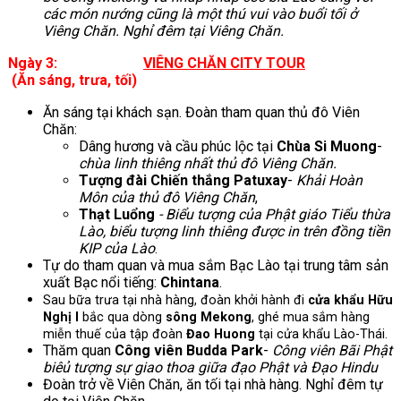
các món nướng cũng là một thú vui vào buổi tối ở
Viêng Chăn. Nghỉ đêm tại Viêng Chăn.
Ngày 3:
VIÊNG CHĂN CITY TOUR
(Ăn sáng, trưa, tối)
Ăn sáng tại khách sạn. Đoàn tham quan thủ đô Viên
Chăn:
Dâng hương và cầu phúc lộc tại
Chùa Si Muong
-
chùa linh thiêng nhất thủ đô Viêng Chăn.
Tượng đài Chiến thắng Patuxay
-
Khải Hoàn
Môn của thủ đô Viêng Chăn
,
Thạt Luổng
-
B
iểu tượng của Phật giáo Tiểu thừa
Lào, biểu tượng linh thiêng được in trên đồng tiền
KIP của Lào
.
Tự do tham quan và mua sắm Bạc Lào tại trung tâm sản
xuất Bạc nổi tiếng:
Chintana
.
Sau bữa trưa tại nhà hàng, đoàn khởi hành đi
cửa khẩu Hữu
Nghị I
bắc qua dòng
sông Mekong
, ghé mua sắm hàng
miễn thuế của tập đoàn
Đao Huong
tại cửa khẩu Lào-Thái.
Thăm quan
Công viên Budda Park
-
Công viên Bãi Phật
biêủ tượng sự giao thoa giữa đạo Phật và Đạo Hindu
Đoàn trở về Viên Chăn, ăn tối tại nhà hàng. Nghỉ đêm tự