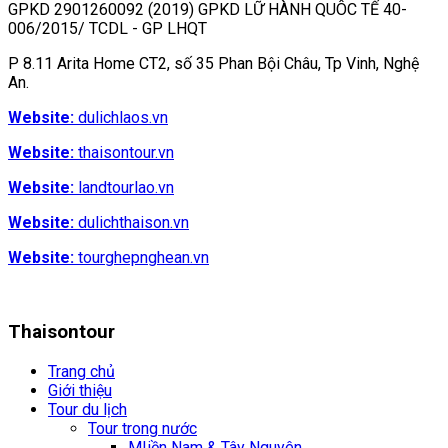
GPKD 2901260092 (2019) GPKD LỮ HÀNH QUÔC TẾ 40-
006/2015/ TCDL - GP LHQT
P 8.11 Arita Home CT2, số 35 Phan Bội Châu, Tp Vinh, Nghệ
An.
Website:
dulichlaos.vn
Website:
thaisontour.vn
Website:
landtourlao.vn
Website:
dulichthaison.vn
Website:
tourghepnghean.vn
Thaisontour
Trang chủ
Giới thiệu
Tour du lịch
Tour trong nước
MIiền Nam & Tây Nguyên