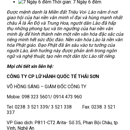
Thời gian:
7 Ngày 6 đêm
Được mệnh danh là Miền đất Triệu Voi- Lào nằm ở nơi
giao hội của hai nền văn minh vĩ đại và hùng mạnh nhất
châu Á là Ấn Độ và Trung Hoa, người dân Lào đã hấp
thụ những phong tục và tín ngưỡng của hai nền văn
minh ấy để hình thành nên một nền văn hóa đặc sắc của
riêng mình hết sức độc đáo. Nền văn hóa Lào là nền văn
hóa Phật giáo. Đạo Phật đã ăn sâu vào tư tưởng của
người Lào, ảnh hưởng này được phản ánh trong ngôn
ngữ và nghệ thuật, tạo nên một dân tộc Lào rất riêng.
Mọi chi tiết xin liên hệ:
CÔNG TY CP LỮ HÀNH QUỐC TẾ THÁI SƠN
VÕ HỒNG SÁNG – GIÁM ĐỐC CÔNG TY
Mobie: 098 323 5601/ 0914 473 960
Tel: 0238. 3 521 339/ 3 521 338 Fax: 0238. 3 521
337
VP Giao dịch: P811-CT2 Arita- Số 35, Phan Bội Châu, tp
Vinh, Nghệ An