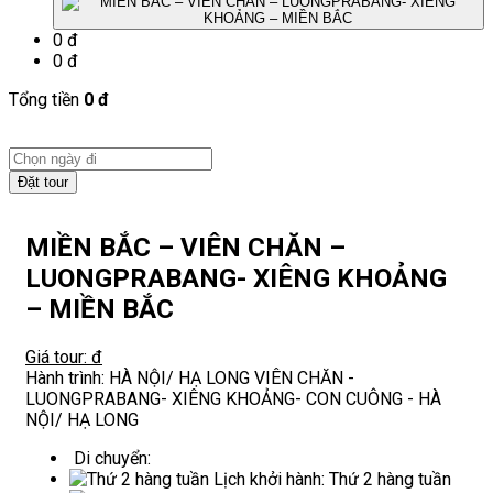
0 đ
0 đ
Tổng tiền
0 đ
Đặt tour
MIỀN BẮC – VIÊN CHĂN –
LUONGPRABANG- XIÊNG KHOẢNG
– MIỀN BẮC
Giá tour: đ
Hành trình:
HÀ NỘI/ HẠ LONG VIÊN CHĂN -
LUONGPRABANG- XIÊNG KHOẢNG- CON CUÔNG - HÀ
NỘI/ HẠ LONG
Di chuyển:
Lịch khởi hành:
Thứ 2 hàng tuần