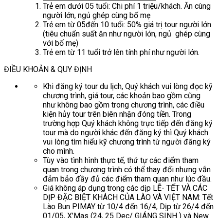
Trẻ em dưới 05 tuổi: Chi phí 1 triệu/khách. Ăn cùng
người lớn, ngủ ghép cùng bố mẹ
Trẻ em từ 05đến 10 tuổi: 50% giá trị tour người lớn
(tiêu chuẩn suất ăn như người lớn, ngủ ghép cùng
với bố mẹ)
Trẻ em từ 11 tuổi trở lên tính phí như người lớn.
ĐIỀU KHOẢN & QUY ĐỊNH
Khi đăng ký tour du lịch, Quý khách vui lòng đọc kỹ
chương trình, giá tour, các khoản bao gồm cũng
như không bao gồm trong chương trình, các điều
kiện hủy tour trên biên nhận đóng tiền. Trong
trường hợp Quý khách không trực tiếp đến đăng ký
tour mà do người khác đến đăng ký thì Quý khách
vui lòng tìm hiểu kỹ chương trình từ người đăng ký
cho mình.
Tùy vào tình hình thực tế, thứ tự các điểm tham
quan trong chương trình có thể thay đổi nhưng vẫn
đảm bảo đầy đủ các điểm tham quan như lúc đầu.
Giá không áp dụng trong các dịp LỄ- TẾT VÀ CÁC
DỊP ĐẶC BIỆT KHÁCH CỦA LÀO VÀ VIỆT NAM: Tết
Lào Bun PIMAY từ 10/4 đến 16/4, Dịp từ 26/4 đến
01/05, X’Mas (24, 25 Dec/ GIÁNG SINH ) và New