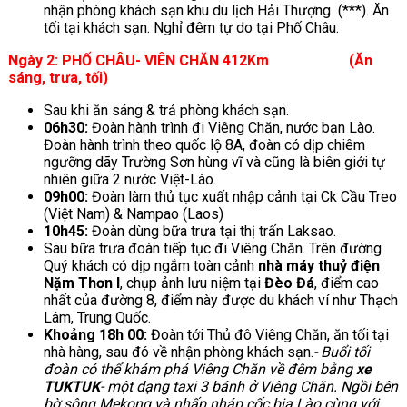
nhận phòng khách sạn khu du lịch Hải Thượng (***). Ăn
tối tại khách sạn. Nghỉ đêm tự do tại Phố Châu.
Ngày 2: PHỐ CHÂU- VIÊN CHĂN 412Km (Ăn
sáng, trưa, tối)
Sau khi ăn sáng & trả phòng khách sạn.
06h30:
Đoàn hành trình đi Viêng Chăn, nước bạn Lào.
Đoàn hành trình theo quốc lộ 8A, đoàn có dịp chiêm
ngưỡng dãy Trường Sơn hùng vĩ và cũng là biên giới tự
nhiên giữa 2 nước Việt-Lào.
09h00:
Đoàn làm thủ tục xuất nhập cảnh tại Ck Cầu Treo
(Việt Nam) & Nampao (Laos)
10h45:
Đoàn dùng bữa trưa tại thị trấn Laksao.
Sau bữa trưa đoàn tiếp tục đi Viêng Chăn. Trên đường
Quý khách có dịp ngắm toàn cảnh
nhà máy thuỷ điện
Nặm Thơn I
, chụp ảnh lưu niệm tại
Đèo Đá
, điểm cao
nhất của đường 8, điểm này được du khách ví như Thạch
Lâm, Trung Quốc.
Khoảng 1
8
h
00:
Đoàn tới Thủ đô Viêng Chăn, ăn tối tại
nhà hàng, sau đó về nhận phòng khách sạn.
-
Buổi tối
đoàn có thể khám phá Viêng Chăn về đêm bằng
xe
TUKTUK
- một dạng taxi 3 bánh ở Viêng Chăn. Ngồi bên
bờ sông Mekong và nhấp nháp cốc bia Lào cùng với