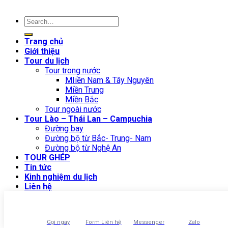
Trang chủ
Giới thiệu
Tour du lịch
Tour trong nước
MIiền Nam & Tây Nguyên
Miền Trung
Miền Bắc
Tour ngoài nước
Tour Lào – Thái Lan – Campuchia
Đường bay
Đường bộ từ Bắc- Trung- Nam
Đường bộ từ Nghệ An
TOUR GHÉP
Tin tức
Kinh nghiệm du lịch
Liên hệ
WooCommerce not Found
Newsletter
Gọi ngay
Form Liên hệ
Messenger
Zalo