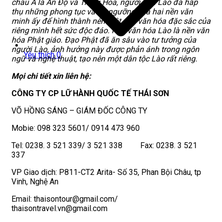
châu Á là Ấn Độ và Trung Hoa, người dân Lào đã hấp
thụ những phong tục và tín ngưỡng của hai nền văn
minh ấy để hình thành nên một nền văn hóa đặc sắc của
riêng mình hết sức độc đáo. Nền văn hóa Lào là nền văn
hóa Phật giáo. Đạo Phật đã ăn sâu vào tư tưởng của
người Lào, ảnh hưởng này được phản ánh trong ngôn
Yêu thích
0
ngữ và nghệ thuật, tạo nên một dân tộc Lào rất riêng.
Mọi chi tiết xin liên hệ:
CÔNG TY CP LỮ HÀNH QUỐC TẾ THÁI SƠN
VÕ HỒNG SÁNG – GIÁM ĐỐC CÔNG TY
Mobie: 098 323 5601/ 0914 473 960
Tel: 0238. 3 521 339/ 3 521 338 Fax: 0238. 3 521
337
VP Giao dịch: P811-CT2 Arita- Số 35, Phan Bội Châu, tp
Vinh, Nghệ An
Email: thaisontour@gmail.com/
thaisontravel.vn@gmail.com