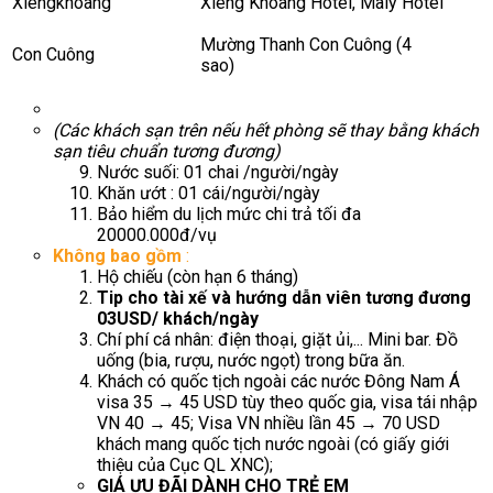
Xiengkhoang
Xieng Khoang Hotel, Maly Hotel
Mường Thanh Con Cuông (4
Con Cuông
sao)
(Các khách sạn trên nếu hết phòng sẽ thay bằng khách
sạn tiêu chuẩn tương đương)
Nước suối: 01 chai /người/ngày
Khăn ướt : 01 cái/người/ngày
Bảo hiểm du lịch mức chi trả tối đa
20000.000đ/vụ
Không bao gồm
:
Hộ chiếu (còn hạn 6 tháng)
Tip cho tài xế và hướng dẫn viên tương đương
03USD/ khách/ngày
Chí phí cá nhân: điện thoại, giặt ủi,... Mini bar. Đồ
uống (bia, rượu, nước ngọt) trong bữa ăn.
Khách có quốc tịch ngoài các nước Đông Nam Á
visa 35 → 45 USD tùy theo quốc gia, visa tái nhập
VN 40 → 45; Visa VN nhiều lần 45 → 70 USD
khách mang quốc tịch nước ngoài (có giấy giới
thiệu của Cục QL XNC);
GIÁ ƯU ĐÃI DÀNH CHO TRẺ EM