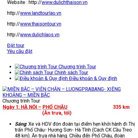
Website :
http://
www.dulichthaison.vn
http://
www.landtourlao.vn
http://
www.thaisontour.vn
http://
www.dulichlaos.vn
Đặt tour
Yêu cầu đặt
Chương trình Tour
Chính sách Tour
Điều khoản & Quy định
Chương trình Tour
Ngày 1: HÀ NỘI
–
PHỐ
CHÂU
335 km
(Ăn
trưa,
tối)
Sáng
: Xe và HDV đón đoàn tại điểm hẹn khởi hành đi Thị
trấn Phố Châu- Hương Sơn- Hà Tĩnh (Cách CK Cầu Treo
48 km). Ăn trưa nhà hàng. Chiều đến Phố Châu, đoàn