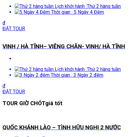
Lịch khởi hành :
Thứ 2 hàng tuần
Thời gian :
5 Ngày 4 Đêm
đ
ĐẶT TOUR
VINH / HÀ TĨNH– VIÊNG CHĂN- VINH/ HÀ TĨNH
Lịch khởi hành :
Thứ 2 hàng tuần
Thời gian :
3 Ngày 2 đêm
đ
ĐẶT TOUR
TOUR GIỜ CHÓT
giá tốt
QUỐC KHÁNH LÀO – TÌNH HỮU NGHỊ 2 NƯỚC