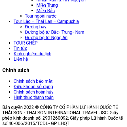
Miền Trung
Miền Bắc
Tour ngoài nước
Tour Lào – Thái Lan – Campuchia
Đường bay
Đường bộ từ Bắc- Trung- Nam
Đường bộ từ Nghệ An
TOUR GHÉP
Tin tức
Kinh nghiệm du lịch
Liên hệ
Chính sách
Chính sách bảo mật
Điều khoản sử dụng
Chính sách hoàn hủy
Hình thức thanh toán
Bản quyền 2022 © CÔNG TY CỔ PHẦN LỮ HÀNH QUỐC TẾ
THÁI SƠN - THAI SON INTERNATIONAL TRAVEL JSC; Giấy
phép kinh doanh số: 2901260092; Giấy phép Lữ hành Quốc tế
số 40-006/2015/TCDL- GP LHQT