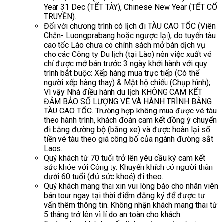
Year 31 Dec (TẾT TÂY), Chinese New Year (TẾT CỔ
TRUYỀN).
Đối với chương trình có lịch đi TÀU CAO TỐC (Viên
Chăn- Luongprabang hoặc ngược lại), do tuyến tàu
cao tốc Lào chưa có chính sách mở bán dịch vụ
cho các Công ty Du lịch (tại Lào) nên việc xuất vé
chỉ được mở bán trước 3 ngày khởi hành với quy
trình bắt buộc: Xếp hàng mua trực tiếp (Có thể
người xếp hàng thay) & Mặt hộ chiếu (Chụp hình);
Vì vậy Nhà điều hành du lịch KHÔNG CAM KẾT
ĐẢM BẢO SỐ LƯỢNG VÉ VÀ HÀNH TRÌNH BẰNG
TÀU CAO TỐC. Trường hợp không mua được vé tàu
theo hành trình, khách đoàn cam kết đồng ý chuyển
đi bằng đường bộ (bằng xe) và được hoàn lại số
tiền vé tàu theo giá công bố của ngành đường sắt
Laos.
Quý khách từ 70 tuổi trở lên yêu cầu ký cam kết
sức khỏe với Công ty. Khuyến khích có người thân
dưới 60 tuổi (đủ sức khoẻ) đi theo.
Quý khách mang thai xin vui lòng báo cho nhân viên
bán tour ngay tại thời điểm đăng ký để được tư
vấn thêm thông tin. Không nhận khách mang thai từ
5 tháng trở lên vì lí do an toàn cho khách.