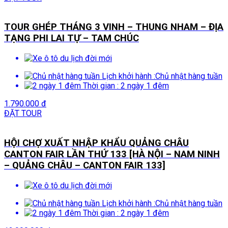
TOUR GHÉP THÁNG 3 VINH – THUNG NHAM – ĐỊA
TẠNG PHI LAI TỰ – TAM CHÚC
Lịch khởi hành :
Chủ nhật hàng tuần
Thời gian :
2 ngày 1 đêm
1.790.000 đ
ĐẶT TOUR
HỘI CHỢ XUẤT NHẬP KHẨU QUẢNG CHÂU
CANTON FAIR LẦN THỨ 133 [HÀ NỘI – NAM NINH
– QUẢNG CHÂU – CANTON FAIR 133]
Lịch khởi hành :
Chủ nhật hàng tuần
Thời gian :
2 ngày 1 đêm