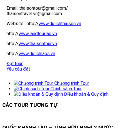
Email: thaisontour@gmail.com/
thaisontravel.vn@gmail.com
Website :
http://
www.dulichthaison.vn
http://
www.landtourlao.vn
http://
www.thaisontour.vn
http://
www.dulichlaos.vn
Đặt tour
Yêu cầu đặt
Chương trình Tour
Chính sách Tour
Điều khoản & Quy định
CÁC TOUR TƯƠNG TỰ
QUỐC KHÁNH LÀO – TÌNH HỮU NGHỊ 2 NƯỚC