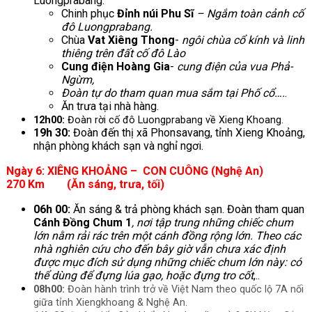
Luongprabang:
Chinh phục
Đỉnh núi Phu
Sĩ
– Ngắm toàn cảnh cố
đô Luongprabang.
Chùa
Vat Xiêng Thong
-
ngôi chùa cổ kính và linh
thiêng trên đất cố đô Lào
Cung điện Hoàng
G
ia
-
cung điện của vua Phả-
Ngừm,
Đoàn tự do tham quan mua sắm tại Phố cổ….
.
Ăn trưa tại nhà hàng.
12h00:
Đoàn rời cố đô Luongprabang về Xieng Khoang.
19h 30:
Đoàn đến thị xã Phonsavang, tỉnh Xieng Khoảng,
nhận phòng khách sạn và nghỉ ngơi.
Ngày
6: XIÊNG KHOẢNG – CON CUÔNG (Nghệ An)
270 Km
(Ăn sáng,
trưa
, tối
)
06h 00:
Ăn sáng & trả phòng khách sạn. Đoàn tham quan
Cánh Đồng Chum 1
, nơi tập trung những chiếc chum
lớn nằm rải rác trên một cánh đồng rộng lớn. Theo các
nhà nghiên cứu cho đến bây giờ vẫn chưa xác định
được mục đích sử dụng những chiếc chum lớn này: có
thể dùng để đựng lúa gạo, hoặc đựng tro cốt
,..
08h00:
Đoàn hành trình trở về Việt Nam theo quốc lộ 7A nối
giữa tỉnh Xiengkhoang & Nghệ An.