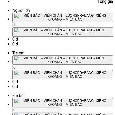
Tổng giá
Người lớn
0 đ
0 đ
Trẻ em
0 đ
0 đ
Em bé