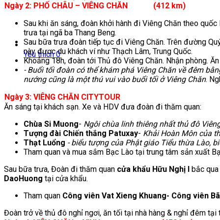
Ngày 2: PHỐ CHÂU – VIÊNG CHĂN
(4
12
km) (Ăn s
Sau khi ăn sáng, đoàn khởi hành đi Viêng Chăn theo quốc 
trưa tại ngã ba Thang Beng.
Sau bữa trưa đoàn tiếp tục đi Viêng Chăn. Trên đường Q
này được du khách ví như Thạch Lâm, Trung Quốc.
Yêu thích
0
Khoảng 18h, đoàn tới Thủ đô Viêng Chăn. Nhận phòng. Ăn t
-
Buổi tối đoàn có thể khám phá Viêng Chăn về đêm bằ
nướng cũng là một thú vui vào buổi tối ở Viêng Chăn
. Ng
Ngày 3: VIÊNG CHĂN CITYTOUR
Ăn sáng tại khách sạn. Xe và HDV đưa đoàn đi thăm quan:
Chùa Si Muong
-
Ngôi chùa linh thiêng nhất thủ đô Viên
Tượng đài Chiến thắng Patuxay
-
Khải Hoàn Môn của t
Thạt Luổng
- biểu tượng của Phật giáo Tiểu thừa Lào, bi
Tham quan và mua sắm Bạc Lào tại trung tâm sản xuất Bạc
Sau bữa trưa, Đoàn đi thăm quan
cửa khẩu Hữu Nghị I
bắc qua
DaoHuong
tại cửa khẩu.
Tham quan
Công viên Vat Xieng Khuang- Công viên Bã
Đoàn trở về thủ đô nghỉ ngơi, ăn tối tại nhà hàng & nghỉ đêm tại