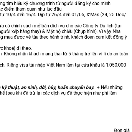
ng tìm hiểu kỹ chương trình từ người đăng ký cho mình.
ác điểm tham quan như lúc đầu.
 10/4 đến 16/4, Dịp từ 26/4 đến 01/05, X’Mas (24, 25 Dec/
a có chính sách mở bán dịch vụ cho các Công ty Du lịch (tại
người xếp hàng thay) & Mặt hộ chiếu (Chụp hình); Vì vậy Nhà
a được vé tàu theo hành trình, khách đoàn cam kết đồng ý
c khoẻ) đi theo.
 Không nhận khách mang thai từ 5 tháng trở lên vì lí do an toàn
h. Riêng visa tái nhập Việt Nam làm tại cửa khẩu là 1.050.000
 kỹ thuật, an ninh, dời, hủy, hoãn chuyến bay.
+ Nếu những
ể (sau khi đã trừ lại các dịch vụ đã thực hiện như phí làm
Đơn giá