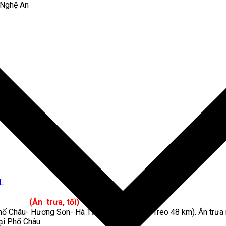
, Nghệ An
rưa, tối)
 Phố Châu- Hương Sơn- Hà Tĩnh (Cách CK Cầu Treo 48 km). Ăn trư
tại Phố Châu.