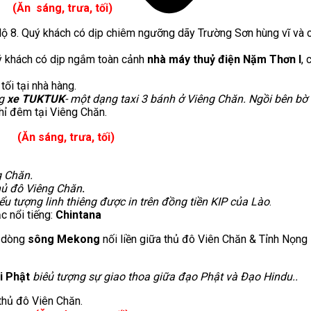
áng, trưa, tối)
lộ 8. Quý khách có dịp chiêm ngưỡng dãy Trường Sơn hùng vĩ và c
uý khách có dịp ngắm toàn cảnh
nhà máy thuỷ điện Nặm Thơn I
, 
ối tại nhà hàng.
ng
xe TUKTUK
- một dạng taxi 3 bánh ở Viêng Chăn. Ngồi bên b
hỉ đêm tại Viêng Chăn.
(Ăn sáng, trưa, tối)
g Chăn.
hủ đô Viêng Chăn
.
ểu tượng linh thiêng được in trên đồng tiền KIP của Lào
.
 nổi tiếng:
Chintana
 dòng
sông Mekong
nối liền giữa thủ đô Viên Chăn & Tỉnh Nọng 
i Phật
biêủ tượng sự giao thoa giữa đạo Phật và Đạo Hindu..
 thủ đô Viên Chăn.