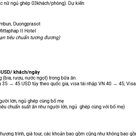
ặc nữ ngủ ghép 03khách/phòng). Dự kiến:
ombun, Duongprasot
ittaphap II Hotel
sạn tiêu chuẩn tương đương)
03USD/ khách/ngày
ống (bia, rượu, nước ngọt) trong bữa ăn.
 35 → 45 USD tùy theo quốc gia, visa tái nhập VN 40 → 45; Vis
 người lớn, ngủ ghép cùng bố mẹ
 (tiêu chuẩn suất ăn như người lớn, ngủ ghép cùng với bố mẹ)
 chương trình, giá tour, các khoản bao gồm cũng như không bao gồ