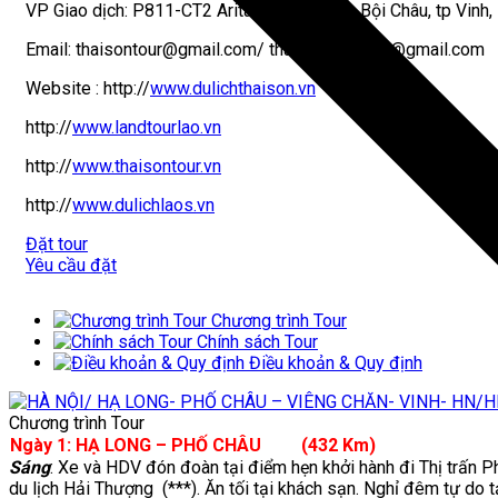
VP Giao dịch: P811-CT2 Arita- Số 35, Phan Bội Châu, tp Vinh
Email: thaisontour@gmail.com/ thaisontravel.vn@gmail.com
Website :
http://
www.dulichthaison.vn
http://
www.landtourlao.vn
http://
www.thaisontour.vn
http://
www.dulichlaos.vn
Đặt tour
Yêu cầu đặt
Chương trình Tour
Chính sách Tour
Điều khoản & Quy định
Chương trình Tour
Ngày 1: HẠ LONG
– PHỐ CHÂU
(432
K
m)
(Ăn t
Sáng
: Xe và HDV đón đoàn tại điểm hẹn khởi hành đi Thị trấn
du lịch Hải Thượng (***). Ăn tối tại khách sạn. Nghỉ đêm tự do 