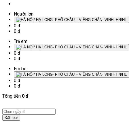
Người lớn
0 đ
0 đ
Trẻ em
0 đ
0 đ
Em bé
0 đ
0 đ
Tổng tiền
0 đ
Đặt tour