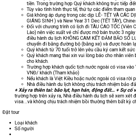
tiền. Trong trường hợp Quý khách không trực tiếp đế
Tùy vào tình hình thực tế, thứ tự các điểm tham qu
Giá không áp dụng trong các dịp LỄ- TẾT VÀ CÁC 
GIÁNG SINH ) và New Year 31 Dec (TẾT TÂY), Chin
Đối với chương trình có lịch đi TÀU CAO TỐC (Viên C
Lào) nên việc xuất vé chỉ được mở bán trước 3 ngày 
điều hành du lịch KHÔNG CAM KẾT ĐẢM BẢO SỐ LƯỢ
chuyển đi bằng đường bộ (bằng xe) và được hoàn lại
Quý khách từ 70 tuổi trở lên yêu cầu ký cam kết sức
Quý khách mang thai xin vui lòng báo cho nhân viên b
cho khách.
Trường hợp khách quốc tịch nước ngoài có visa vào 
VNĐ/ khách (Tham khảo)
Nếu khách là Việt Kiều hoặc nước ngoài có visa rời p
Nhà điều hành du lịch không chịu trách nhiệm bảo đ
+ Xảy ra thiên tai: bão lụt, hạn hán, động đất…
+ Sự cố v
trường hợp trên xảy ra, Nhà điều hành du lịch sẽ xem xét đ
visa….và không chịu trách nhiệm bồi thường thêm bất kỳ ch
Đặt tour
Loại khách
Số người