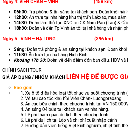
Ngày
4
: VIÊN CHĂN
– VINH (458 km)
(Ăn 
06h00:
Trả phòng & ăn sáng tại khách sạn. Đoàn khởi hà
12h00:
Ăn trưa tại nhà hàng khu thị trấn Lakxao, mua sắm 
14h30:
Đoàn làm thủ tục XNC tại CK Nam Pao (Lào) & Cầu
18h30:
Đoàn về đến Tp Vinh ăn tối tại nhà hàng và nhận p
Ngày
5
:
VINH – HẠ LONG (396 km)
(Ăn
Sáng:
Đoàn trả phòng & ăn sáng tại khách sạn. Đoàn khởi
11h30
: Ăn trưa tại nhà hàng Ninh Bình.
Khoảng
17h 30:
Đoàn về đến điểm đón ban đầu. HDV và lái 
CHÍNH SÁCH TOUR
LIÊN HỆ ĐỂ ĐƯỢC GI
GIÁ ÁP DỤNG / NHÓM KHÁCH
Bao gồm
:
Xe ô tô điều hòa loại tốt phục vụ suốt chương trình
Vé tàu cao tốc khứ hồi Viên Chăn- Luongprabang.
Ăn các bữa chính theo chương trình: tại VN 150.0
Ăn sáng 04 bữa tại khách sạn và nhà hàng.
Lệ phí tham quan du lịch theo chương trình.
Lệ phí du lịch tại Lào và chi phí xuất nhập cảnh
Hướng dẫn viên tiếng Việt kinh nghiệm, nhiệt tình th