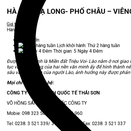
HÀ NỘI/ HẠ LONG- PHỐ CHÂU – VIÊN
Giá tours: đ
Hành trìnhss:
Di chuyển:
Lịch khởi hành:
Thứ 2 hàng tuần
Thời gian:
5 Ngày 4 Đêm
Được mệnh danh là Miền đất Triệu Voi- Lào nằm ở nơi giao
tục và tín ngưỡng của hai nền văn minh ấy để hình thành n
sâu vào tư tưởng của người Lào, ảnh hưởng này được phản á
Mọi chi tiết xin liên hệ:
CÔNG TY CP LỮ HÀNH QUỐC TẾ THÁI SƠN
VÕ HỒNG SÁNG – GIÁM ĐỐC CÔNG TY
Mobie: 098 323 5601/ 0914 473 960
Tel: 0238. 3 521 339/ 3 521 338 Fax: 0238. 3 521 337