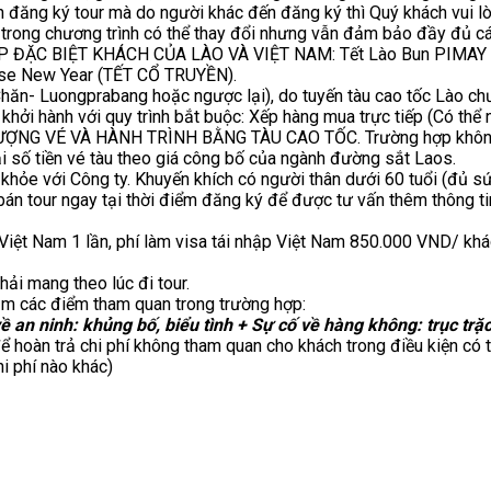
n đăng ký tour mà do người khác đến đăng ký thì Quý khách vui lò
an trong chương trình có thể thay đổi nhưng vẫn đảm bảo đầy đủ c
DỊP ĐẶC BIỆT KHÁCH CỦA LÀO VÀ VIỆT NAM: Tết Lào Bun PIMAY từ
ese New Year (TẾT CỔ TRUYỀN).
hăn- Luongprabang hoặc ngược lại), do tuyến tàu cao tốc Lào chư
khởi hành với quy trình bắt buộc: Xếp hàng mua trực tiếp (Có thể 
NG VÉ VÀ HÀNH TRÌNH BẰNG TÀU CAO TỐC. Trường hợp không mu
 số tiền vé tàu theo giá công bố của ngành đường sắt Laos.
 khỏe với Công ty. Khuyến khích có người thân dưới 60 tuổi (đủ sứ
án tour ngay tại thời điểm đăng ký để được tư vấn thêm thông tin.
Việt Nam 1 lần, phí làm visa tái nhập Việt Nam 850.000 VND/ khác
hải mang theo lúc đi tour.
ảm các điểm tham quan trong trường hợp:
ề an ninh: khủng bố, biểu tình
+ Sự cố về hàng không: trục trặc
ể hoàn trả chi phí không tham quan cho khách trong điều kiện có th
i phí nào khác)