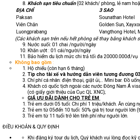
Khách sạn tiêu chuẩn
(02 khách/ phòng, lẻ nam ho
ĐỊA CHỈ
3 SAO
Paksan
Sounathan Hotel
Viên Chăn
Golden Sun, Xayx
Luongprabang
Vangthong Hotel, M
(Các khách sạn trên nếu hết phòng sẽ thay bằng khách 
Nước suối: 01 chai /người/ngày
Khăn ướt : 01 cái/người/ngày
Bảo hiểm du lịch mức chi trả tối đa 20000.000đ/vụ
Không bao gồm
:
Hộ chiếu (còn hạn 6 tháng)
Tip cho tài xế và hướng dẫn viên tương đương 
Chí phí cá nhân: điện thoại, giặt ủi,... Mini bar. Đồ u
Khách có quốc tịch ngoài các nước Đông Nam Á visa
(có giấy giới thiệu của Cục QL XNC);
GIÁ ƯU ĐÃI DÀNH CHO TRẺ EM
Trẻ em dưới 05 tuổi: Chi phí 1 triệu/khách. Ăn cùng
Trẻ em từ 05đến 10 tuổi: 50% giá trị tour người lớn
Trẻ em từ 11 tuổi trở lên tính phí như người lớn.
ĐIỀU KHOẢN & QUY ĐỊNH
Khi đăng ký tour du lịch, Quý khách vui lòng đọc kỹ